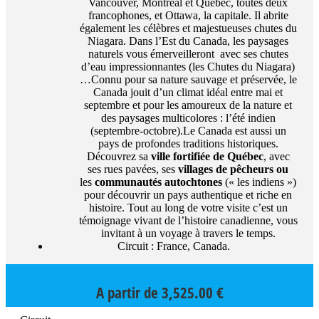
Vancouver, Montréal et Québec, toutes deux
francophones, et Ottawa, la capitale. Il abrite
également les célèbres et majestueuses chutes du
Niagara. Dans l’Est du Canada, les paysages
naturels vous émerveilleront avec ses chutes
d’eau impressionnantes (les Chutes du Niagara)
…Connu pour sa nature sauvage et préservée, le
Canada jouit d’un climat idéal entre mai et
septembre et pour les amoureux de la nature et
des paysages multicolores : l’été indien
(septembre-octobre).Le Canada est aussi un
pays de profondes traditions historiques.
Découvrez sa
ville fortifiée de Québec
, avec
ses rues pavées, ses
villages de pêcheurs ou
les
communautés autochtones
(« les indiens »)
pour découvrir un pays authentique et riche en
histoire. Tout au long de votre visite c’est un
témoignage vivant de l’histoire canadienne, vous
invitant à un voyage à travers le temps.
Circuit : France, Canada.
A partir de
3,525.00
€