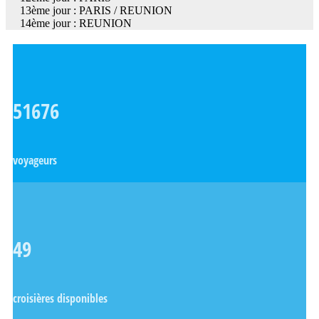
13ème jour : PARIS / REUNION
14ème jour : REUNION
51676
voyageurs
49
croisières disponibles