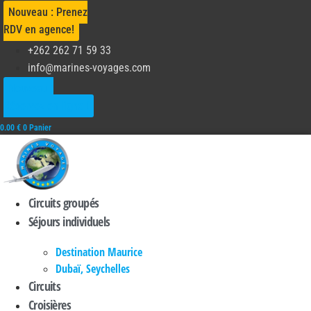
Aller
Nouveau : Prenez
au
RDV en agence!
contenu
+262 262 71 59 33
info@marines-voyages.com
Nouveau :
Réservez en ligne !
0.00
€
0
Panier
Circuits groupés
Séjours individuels
Destination Maurice
Dubaï, Seychelles
Circuits
Croisières