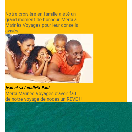
Notre croisière en famille a été un
grand moment de bonheur. Merci à
Marinès Voyages pour leur conseils
avisés.
Jean et sa famille
St Paul
Merci Marinès Voyages d'avoir fait
de notre voyage de noces un REVE !!