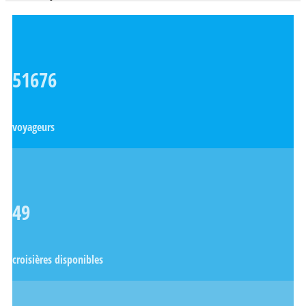
51676
voyageurs
49
croisières disponibles