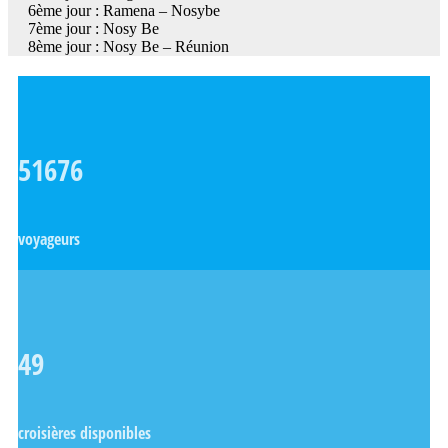
6ème jour : Ramena – Nosybe
7ème jour : Nosy Be
8ème jour : Nosy Be – Réunion
51676
voyageurs
49
croisières disponibles