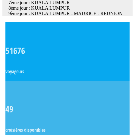
7ème jour : KUALA LUMPUR
8ème jour : KUALA LUMPUR
9ème jour : KUALA LUMPUR - MAURICE - REUNION
51676
voyageurs
49
croisières disponibles