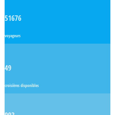
51676
voyageurs
49
croisières disponibles
993