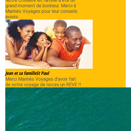
Notre croisière en famille a été un
grand moment de bonheur. Merci à
Marinès Voyages pour leur conseils
avisés.
Jean et sa famille
St Paul
Merci Marinès Voyages d'avoir fait
de notre voyage de noces un REVE !!