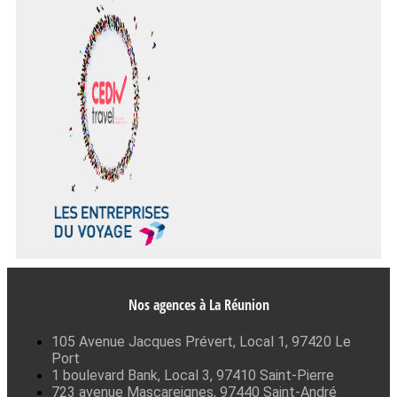
Nos agences à La Réunion
105 Avenue Jacques Prévert, Local 1, 97420 Le
Port
1 boulevard Bank, Local 3, 97410 Saint-Pierre
723 avenue Mascareignes, 97440 Saint-André