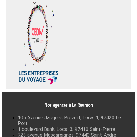
Nos agences à La Réunion
105 Avenue Jacques Prévert, Local 1, 97420 Le
Port
1 boulevard Bank, Local 3, 97410 Saint-Pierre
723 avenue Mascareignes, 97440 Saint-André