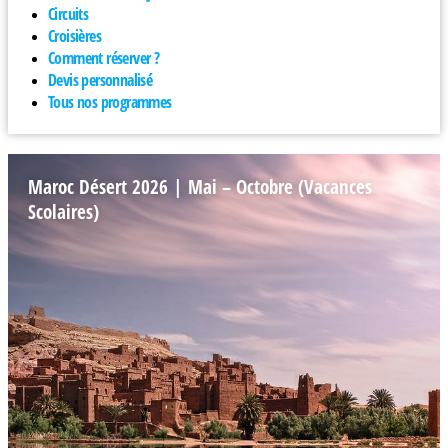
Circuits
Croisières
Comment réserver ?
Devis personnalisé
Tous nos programmes
Maroc Désert 2026 | Mai – Octobre (Vacances
Scolaires)