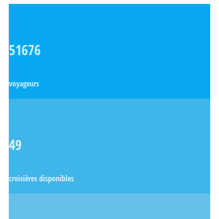
51676
voyageurs
49
croisières disponibles