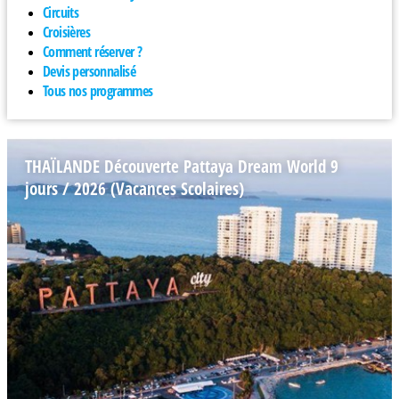
Circuits
Croisières
Comment réserver ?
Devis personnalisé
Tous nos programmes
THAÏLANDE Découverte Pattaya Dream World 9
jours / 2026 (Vacances Scolaires)