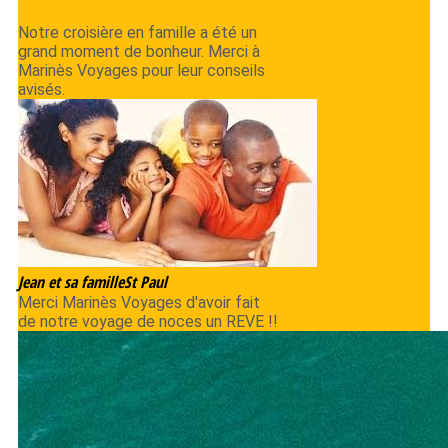
Notre croisière en famille a été un
grand moment de bonheur. Merci à
Marinès Voyages pour leur conseils
avisés.
Jean et sa famille
St Paul
Merci Marinès Voyages d'avoir fait
de notre voyage de noces un REVE !!