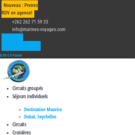
Aller
Nouveau : Prenez
au
RDV en agence!
contenu
+262 262 71 59 33
info@marines-voyages.com
Nouveau :
Réservez en ligne !
0.00
€
0
Panier
Circuits groupés
Séjours individuels
Destination Maurice
Dubaï, Seychelles
Circuits
Croisières