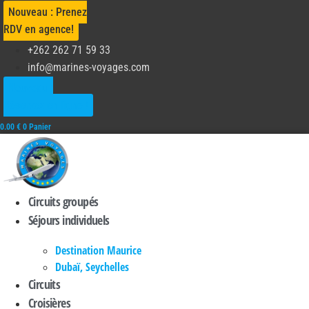
Aller
Nouveau : Prenez
au
RDV en agence!
contenu
+262 262 71 59 33
info@marines-voyages.com
Nouveau :
Réservez en ligne !
0.00
€
0
Panier
Circuits groupés
Séjours individuels
Destination Maurice
Dubaï, Seychelles
Circuits
Croisières