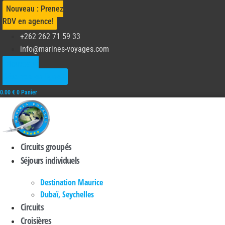
Aller
Nouveau : Prenez
au
RDV en agence!
contenu
+262 262 71 59 33
info@marines-voyages.com
Nouveau :
Réservez en ligne !
0.00
€
0
Panier
Circuits groupés
Séjours individuels
Destination Maurice
Dubaï, Seychelles
Circuits
Croisières