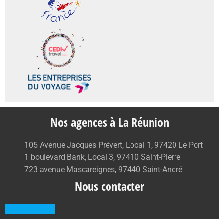
Nos agences à La Réunion
105 Avenue Jacques Prévert, Local 1, 97420 Le Port
1 boulevard Bank, Local 3, 97410 Saint-Pierre
723 avenue Mascareignes, 97440 Saint-André
Nous contacter
0262 71 59 33