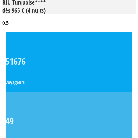
RIU Turquoise****
dès 965 € (4 nuits)
51676
voyageurs
49