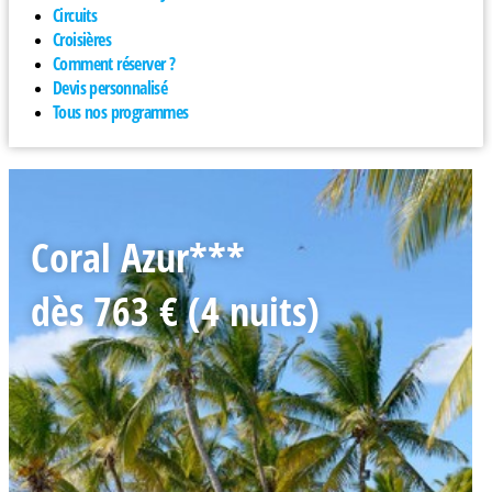
Circuits
Croisières
Comment réserver ?
Devis personnalisé
Tous nos programmes
Coral Azur***
dès 763 € (4 nuits)