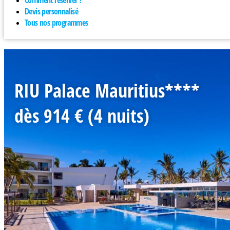
Comment réserver ?
Devis personnalisé
Tous nos programmes
RIU Palace Mauritius****
dès 914 € (4 nuits)